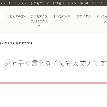
・LEDエクステ・まつ毛パーマ・まつ毛パーマスクールL’ALLURE. ラリ
はじめての方へ
まつ毛エクス
まつ毛パーマ
ブライダル
オンラ
テ/LEDエクス
ッ
テ
言えなくても大丈夫です★
」が上手く言えなくても大丈夫で