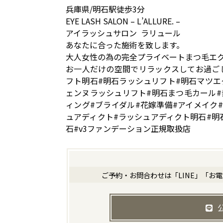
兵庫県/明石駅徒歩3分
EYE LASH SALON – L’ALLURE. –
アイラッシュサロン ラリュール
あなたに合った施術を致します。
大人女性の為の完全プライベートまつ毛エ
お一人だけの空間でリラックスしてお過ご
フト明石#明石ラッシュリフト#明石マツエ
ェンヌラッシュリフト#明石まつ毛カール#
ィング#ブライダル#花嫁準備#アイメイク
ュアディクト#ラッシュアディクト明石#明
石#v3ファンデーション正規取扱店
ご予約・お問合わせは「LINE」「お