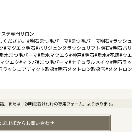
クステ専門サロン
しください。#明石まつ毛パーマ#まつ毛パーマ明石#ラッシ
ク#マツエク明石#パリジェンヌラッシュリフト明石#明石パ
垂水まつ毛パーマ#垂水マツエク#神戸#明石#垂水#花嫁#ウ
#マツエク#マツパ#まつ毛パーマ#ナチュラルメイク#明石ラ
石ラッシュアディクト取扱#明石メタトロン取扱店#メタトロ
電話」または「24時間受け付けの専用フォーム」より承ります。
公式LINEからお問い合わせ