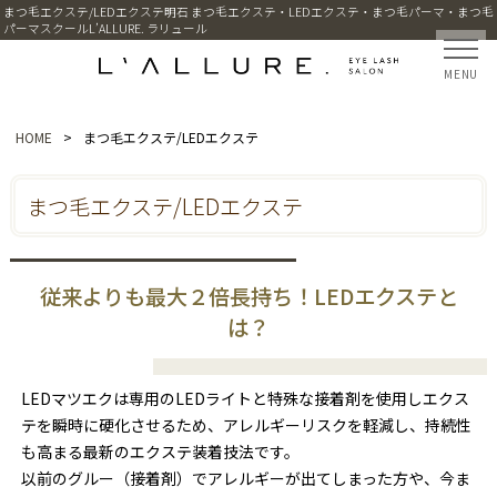
まつ毛エクステ/LEDエクステ明石 まつ毛エクステ・LEDエクステ・まつ毛パーマ・まつ毛
パーマスクールL’ALLURE. ラリュール
MENU
HOME
>
まつ毛エクステ/LEDエクステ
まつ毛エクステ/LEDエクステ
従来よりも最大２倍長持ち！LEDエクステと
は？
LEDマツエクは専用のLEDライトと特殊な接着剤を使用しエクス
テを瞬時に硬化させるため、アレルギーリスクを軽減し、持続性
も高まる最新のエクステ装着技法です。
以前のグルー（接着剤）でアレルギーが出てしまった方や、今ま