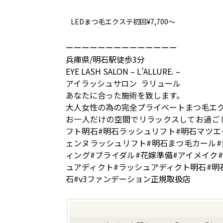
LEDまつ毛エクステ初回¥7,700～
ーーーーーーーーーーーーーー
兵庫県/明石駅徒歩3分
EYE LASH SALON – L’ALLURE. –
アイラッシュサロン ラリュール
あなたに合った施術を致します。
大人女性の為の完全プライベートまつ毛エ
お一人だけの空間でリラックスしてお過ご
フト明石#明石ラッシュリフト#明石マツエ
ェンヌラッシュリフト#明石まつ毛カール#
ィング#ブライダル#花嫁準備#アイメイク
ュアディクト#ラッシュアディクト明石#明
石#v3ファンデーション正規取扱店