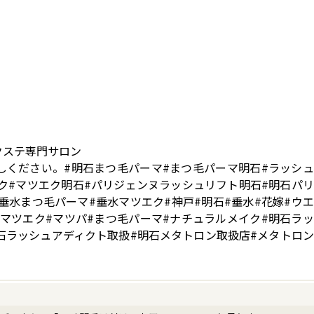
クステ専門サロン
しください。#明石まつ毛パーマ#まつ毛パーマ明石#ラッシ
ク#マツエク明石#パリジェンヌラッシュリフト明石#明石パ
垂水まつ毛パーマ#垂水マツエク#神戸#明石#垂水#花嫁#ウ
#マツエク#マツパ#まつ毛パーマ#ナチュラルメイク#明石ラ
石ラッシュアディクト取扱#明石メタトロン取扱店#メタトロ