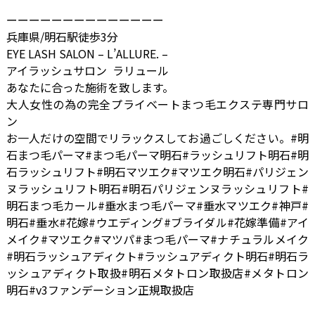
ーーーーーーーーーーーーーー
兵庫県/明石駅徒歩3分
EYE LASH SALON – L’ALLURE. –
アイラッシュサロン ラリュール
あなたに合った施術を致します。
大人女性の為の完全プライベートまつ毛エクステ専門サロ
ン
お一人だけの空間でリラックスしてお過ごしください。#明
石まつ毛パーマ#まつ毛パーマ明石#ラッシュリフト明石#明
石ラッシュリフト#明石マツエク#マツエク明石#パリジェン
ヌラッシュリフト明石#明石パリジェンヌラッシュリフト#
明石まつ毛カール#垂水まつ毛パーマ#垂水マツエク#神戸#
明石#垂水#花嫁#ウエディング#ブライダル#花嫁準備#アイ
メイク#マツエク#マツパ#まつ毛パーマ#ナチュラルメイク
#明石ラッシュアディクト#ラッシュアディクト明石#明石ラ
ッシュアディクト取扱#明石メタトロン取扱店#メタトロン
明石#v3ファンデーション正規取扱店