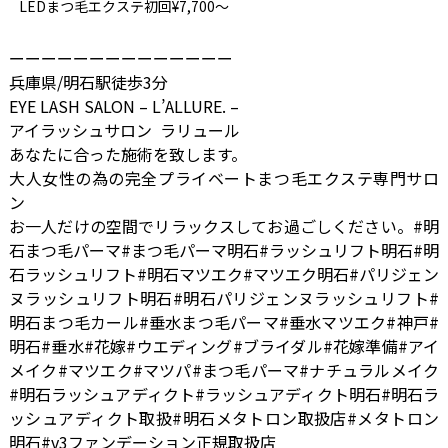
LEDまつ毛エクステ初回¥7,700～
ーーーーーーーーーーーーーー
兵庫県/明石駅徒歩3分
EYE LASH SALON – L’ALLURE. –
アイラッシュサロン ラリュール
あなたに合った施術を致します。
大人女性の為の完全プライベートまつ毛エクステ専門サロ
ン
お一人だけの空間でリラックスしてお過ごしください。#明
石まつ毛パーマ#まつ毛パーマ明石#ラッシュリフト明石#明
石ラッシュリフト#明石マツエク#マツエク明石#パリジェン
ヌラッシュリフト明石#明石パリジェンヌラッシュリフト#
明石まつ毛カール#垂水まつ毛パーマ#垂水マツエク#神戸#
明石#垂水#花嫁#ウエディング#ブライダル#花嫁準備#アイ
メイク#マツエク#マツパ#まつ毛パーマ#ナチュラルメイク
#明石ラッシュアディクト#ラッシュアディクト明石#明石ラ
ッシュアディクト取扱#明石メタトロン取扱店#メタトロン
明石#v3ファンデーション正規取扱店