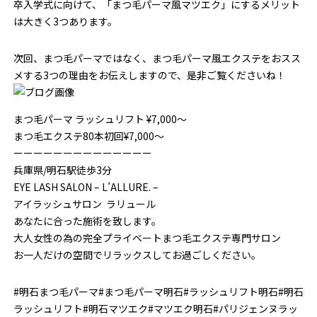
卒入学式に向けて、「まつ毛パーマ風マツエク」にするメリット
は大きく3つあります。
次回、まつ毛パーマではなく、まつ毛パーマ風エクステをおスス
メする3つの理由をお伝えしますので、是非ご覧くださいね！
まつ毛パーマ ラッシュリフト ¥7,000～
まつ毛エクステ80本初回¥7,000～
ーーーーーーーーーーーーーー
兵庫県/明石駅徒歩3分
EYE LASH SALON – L’ALLURE. –
アイラッシュサロン ラリュール
あなたに合った施術を致します。
大人女性の為の完全プライベートまつ毛エクステ専門サロン
お一人だけの空間でリラックスしてお過ごしください。
#明石まつ毛パーマ#まつ毛パーマ明石#ラッシュリフト明石#明石
ラッシュリフト#明石マツエク#マツエク明石#パリジェンヌラッ