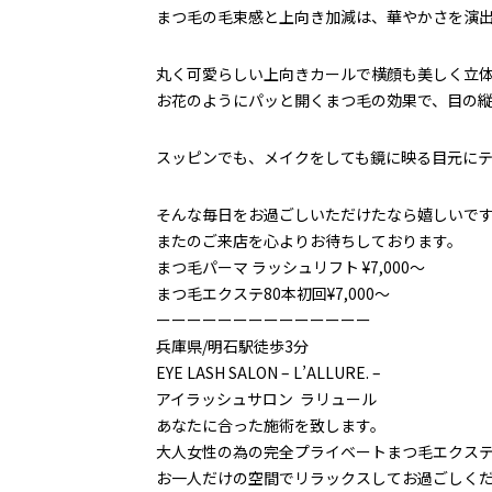
まつ毛の毛束感と上向き加減は、華やかさを演
丸く可愛らしい上向きカールで横顔も美しく立
お花のようにパッと開くまつ毛の効果で、目の縦の
スッピンでも、メイクをしても鏡に映る目元に
そんな毎日をお過ごしいただけたなら嬉しいで
またのご来店を心よりお待ちしております。
まつ毛パーマ ラッシュリフト ¥7,000～
まつ毛エクステ80本初回¥7,000～
ーーーーーーーーーーーーーー
兵庫県/明石駅徒歩3分
EYE LASH SALON – L’ALLURE. –
アイラッシュサロン ラリュール
あなたに合った施術を致します。
大人女性の為の完全プライベートまつ毛エクス
お一人だけの空間でリラックスしてお過ごしく