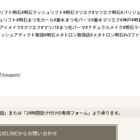
リフト明石#明石ラッシュリフト#明石マツエク#マツエク明石#パリジ
リフト#明石まつ毛カール#垂水まつ毛パーマ#垂水マツエク#神戸#明
#アイメイク#マツエク#マツパ#まつ毛パーマ#ナチュラルメイク#明石ラ
ッシュアディクト取扱#明石メタトロン取扱店#メタトロン明石#v3ファ
47/coupon/
電話」または「24時間受け付けの専用フォーム」より承ります。
公式LINEからお問い合わせ