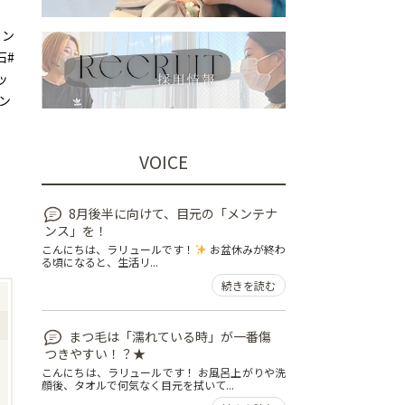
ェン
石#
ッ
ン
VOICE
8月後半に向けて、目元の「メンテナ
ンス」を！
こんにちは、ラリュールです！
お盆休みが終わ
る頃になると、生活リ...
続きを読む
まつ毛は「濡れている時」が一番傷
つきやすい！？★
こんにちは、ラリュールです！ お風呂上がりや洗
顔後、タオルで何気なく目元を拭いて...