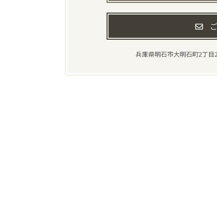
ご
兵庫県明石市大明石町2丁目2