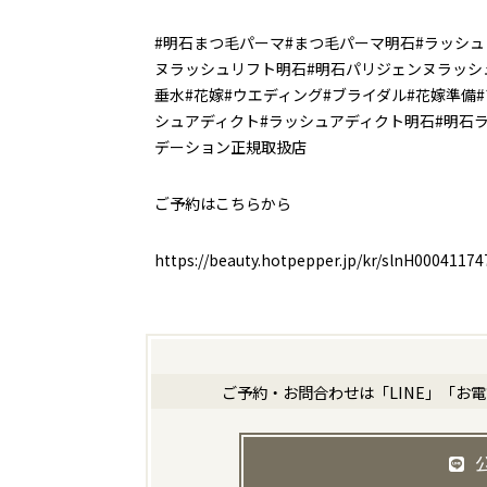
#明石まつ毛パーマ#まつ毛パーマ明石#ラッシュ
ヌラッシュリフト明石#明石パリジェンヌラッシュ
垂水#花嫁#ウエディング#ブライダル#花嫁準備
シュアディクト#ラッシュアディクト明石#明石ラ
デーション正規取扱店
ご予約はこちらから
https://beauty.hotpepper.jp/kr/slnH0004117
ご予約・お問合わせは「LINE」「お