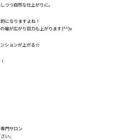
出しつつ自然な仕上がりに。
体的になりますよね！
幅が広がり目力も上がります(^^)v
テンションが上がる☆
す！
テ専門サロン
ださい。