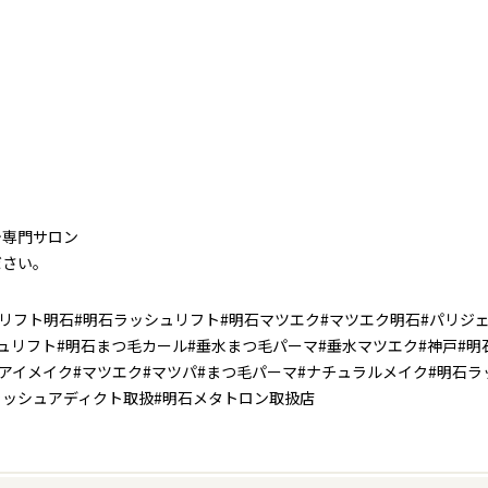
テ専門サロン
ださい。
リフト明石#明石ラッシュリフト#明石マツエク#マツエク明石#パリジ
リフト#明石まつ毛カール#垂水まつ毛パーマ#垂水マツエク#神戸#明
#アイメイク#マツエク#マツパ#まつ毛パーマ#ナチュラルメイク#明石ラ
ラッシュアディクト取扱#明石メタトロン取扱店