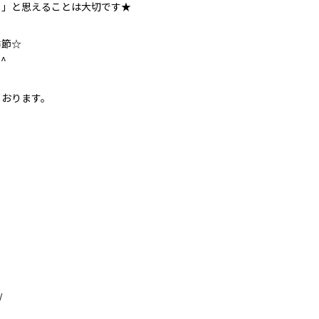
じ」と思えることは大切です★
季節☆
^
ております。
/