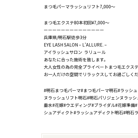
まつ毛パーマラッシュリフト7,000～
まつ毛エクステ80本初回¥7,000～
ーーーーーーーーーーーーーー
兵庫県/明石駅徒歩3分
EYE LASH SALON – L’ALLURE. –
アイラッシュサロン ラリュール
あなたに合った施術を致します。
大人女性の為の完全プライベートまつ毛エクス
お一人だけの空間でリラックスしてお過ごしく
#明石まつ毛パーマ#まつ毛パーマ明石#ラッシュ
ヌラッシュリフト明石#明石パリジェンヌラッシュ
垂水#花嫁#ウエディング#ブライダル#花嫁準備
シュアディクト#ラッシュアディクト明石#明石