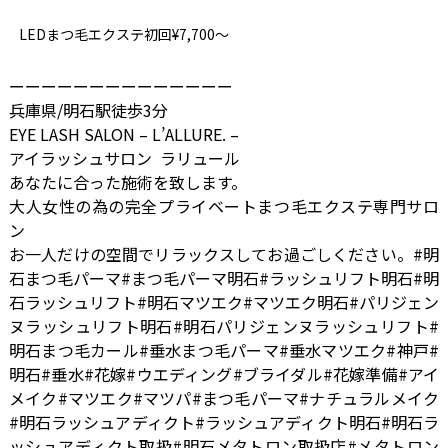
LEDまつ毛エクステ初回¥7,700～
ーーーーーーーーーーーーーー
兵庫県/明石駅徒歩3分
EYE LASH SALON – L’ALLURE. –
アイラッシュサロン ラリュール
あなたに合った施術を致します。
大人女性の為の完全プライベートまつ毛エクステ専門サロ
ン
お一人だけの空間でリラックスしてお過ごしください。#明
石まつ毛パーマ#まつ毛パーマ明石#ラッシュリフト明石#明
石ラッシュリフト#明石マツエク#マツエク明石#パリジェン
ヌラッシュリフト明石#明石パリジェンヌラッシュリフト#
明石まつ毛カール#垂水まつ毛パーマ#垂水マツエク#神戸#
明石#垂水#花嫁#ウエディング#ブライダル#花嫁準備#アイ
メイク#マツエク#マツパ#まつ毛パーマ#ナチュラルメイク
#明石ラッシュアディクト#ラッシュアディクト明石#明石ラ
ッシュアディクト取扱#明石メタトロン取扱店#メタトロン