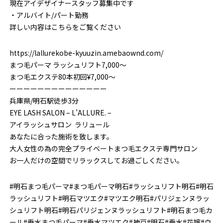
現在アイデザイナースタッフ募集中です
・アルバイト/パート勤務
詳しい内容はこちらをご覧ください
https://lallurekobe-kyuuzin.amebaownd.com/
まつ毛パーマ ラッシュリフト7,000～
まつ毛エクステ80本初回¥7,000～
ーーーーーーーーーーーーーー
兵庫県/明石駅徒歩3分
EYE LASH SALON – L’ALLURE. –
アイラッシュサロン ラリュール
あなたに合った施術を致します。
大人女性の為の完全プライベートまつ毛エクステ専門サロン
お一人だけの空間でリラックスしてお過ごしください。
#明石まつ毛パーマ#まつ毛パーマ明石#ラッシュリフト明石#明石
ラッシュリフト#明石マツエク#マツエク明石#パリジェンヌラッ
シュリフト明石#明石パリジェンヌラッシュリフト#明石まつ毛カ
ール#垂水まつ毛パーマ#垂水マツエク#神戸#明石#垂水#花嫁#ウ