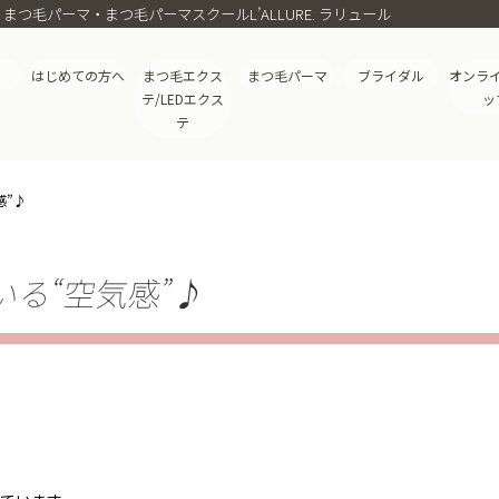
・まつ毛パーマ・まつ毛パーマスクールL’ALLURE. ラリュール
はじめての方へ
まつ毛エクス
まつ毛パーマ
ブライダル
オンラ
テ/LEDエクス
ッ
テ
感”♪
ている“空気感”♪