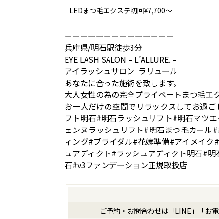
LEDまつ毛エクステ初回¥7,700～
ーーーーーーーーーーーーーー
兵庫県/明石駅徒歩3分
EYE LASH SALON – L’ALLURE. –
アイラッシュサロン ラリュール
あなたに合った施術を致します。
大人女性の為の完全プライベートまつ毛エ
お一人だけの空間でリラックスしてお過ご
フト明石#明石ラッシュリフト#明石マツエ
ェンヌラッシュリフト#明石まつ毛カール#
ィング#ブライダル#花嫁準備#アイメイク
ュアディクト#ラッシュアディクト明石#明
石#v3ファンデーション正規取扱店
ご予約・お問合わせは「LINE」「お