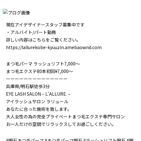
現在アイデザイナースタッフ募集中です
・アルバイト/パート勤務
詳しい内容はこちらをご覧ください。
https://lallurekobe-kyuuzin.amebaownd.com
まつ毛パーマ ラッシュリフト7,000～
まつ毛エクステ80本初回¥7,000～
ーーーーーーーーーーーーーー
兵庫県/明石駅徒歩3分
EYE LASH SALON – L’ALLURE. –
アイラッシュサロン ラリュール
あなたに合った施術を致します。
大人女性の為の完全プライベートまつ毛エクステ専門サロン
お一人だけの空間でリラックスしてお過ごしください。
#明石まつ毛パーマ #まつ毛パーマ明石 #ラッシュリフト明石 #明